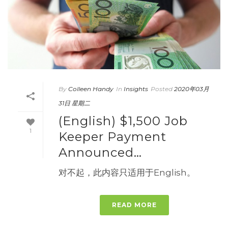
By
Colleen Handy
In
Insights
Posted
2020年03月
31日 星期二
(English) $1,500 Job
1
Keeper Payment
Announced…
对不起，此内容只适用于English。
READ MORE