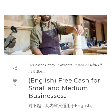
By
Colleen Handy
In
Insights
Posted
2020年03月
24日 星期二
(English) Free Cash for
0
Small and Medium
Businesses…
对不起，此内容只适用于English。