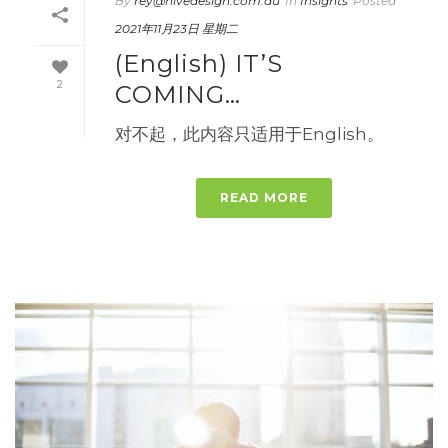
By
rey@hivedesign.com.au
In
Insights
Posted
2021年11月23日 星期二
(English) IT’S
2
COMING…
对不起，此内容只适用于English。
READ MORE