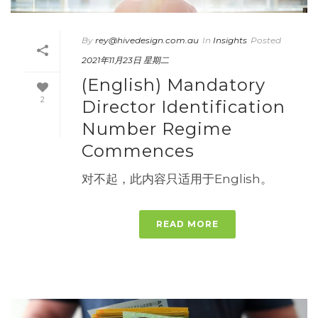
By
rey@hivedesign.com.au
In
Insights
Posted
2021年11月23日 星期二
(English) Mandatory
2
Director Identification
Number Regime
Commences
对不起，此内容只适用于English。
READ MORE