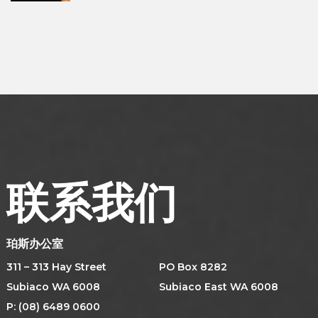
联系我们
珀斯办公室
311 – 313 Hay Street
PO Box 8282
Subiaco WA 6008
Subiaco East WA 6008
P: (08) 6489 0600