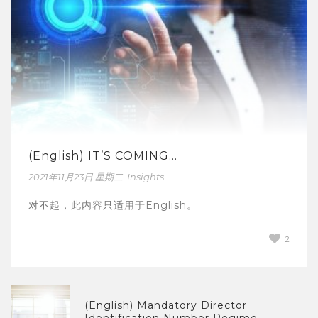
(English) IT’S COMING…
2021年11月23日 星期二
Insights
对不起，此内容只适用于English。
2
(English) Mandatory Director
Identification Number Regime